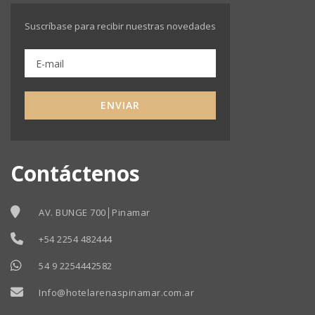
Suscríbase para recibir nuestras novedades
ENVIAR
Contáctenos
AV. BUNGE 700│Pinamar
+54 2254 482444
54 9 2254442582
Info@hotelarenaspinamar.com.ar