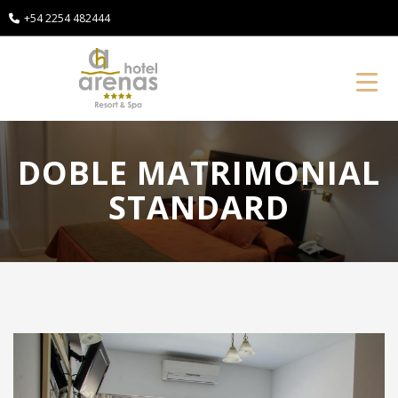
+54 2254 482444
Toggl
DOBLE MATRIMONIAL
STANDARD
Anterior
P