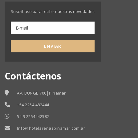
Suscríbase para recibir nuestras novedades
ENVIAR
Contáctenos
AV. BUNGE 700│Pinamar
+54 2254 482444
54 9 2254442582
Info@hotelarenaspinamar.com.ar